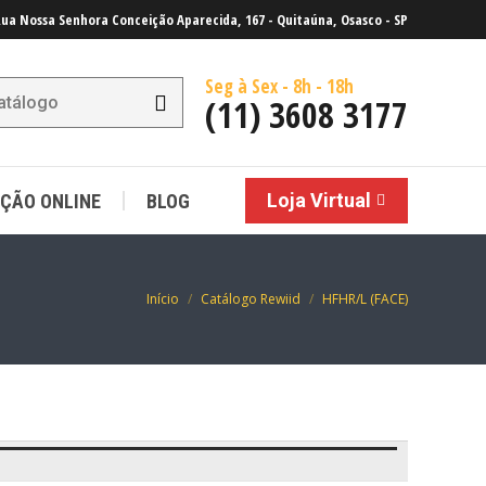
ua Nossa Senhora Conceição Aparecida, 167 - Quitaúna, Osasco - SP
Loja Virtual
ÇÃO ONLINE
BLOG
Seg à Sex - 8h - 18h
(11) 3608 3177
Loja Virtual
ÇÃO ONLINE
BLOG
Você está aqui:
Início
Catálogo Rewiid
HFHR/L (FACE)