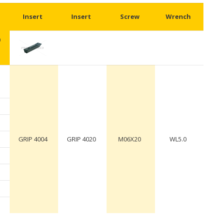
Insert
Insert
Screw
Wrench
)
GRIP 4004
GRIP 4020
M06X20
WL5.0