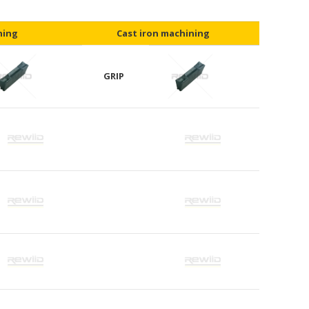
hing
Cast iron machining
GRIP