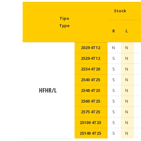
Stock
Tipo
Type
R
L
2029 4T12
N
N
2529 4T12
S
N
2534 4T20
S
N
2540 4T25
S
N
HFHR/L
2548 4T25
S
N
2560 4T25
S
N
2575 4T25
S
N
25100 4T25
S
N
25140 4T25
S
N