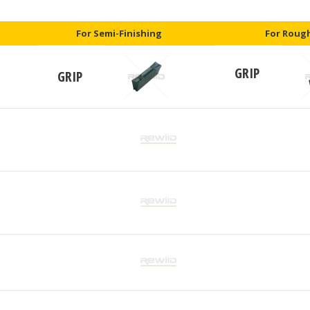
For Semi-Finishing
For Roug
GRIP
GRIP