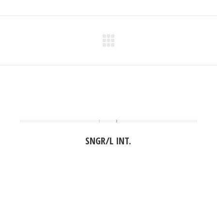
Next
project:
SNGR/L INT.