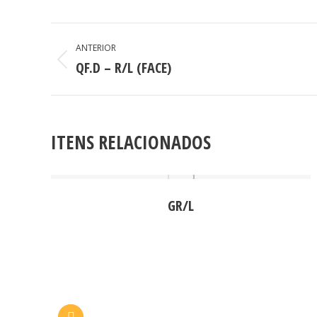
PROJECT
ANTERIOR
NAVIGATION
QF.D – R/L (FACE)
Previous
project:
ITENS RELACIONADOS
GR/L