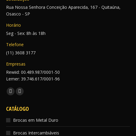
Rua Nossa Senhora Conceição Aparecida, 167 - Quitaúna,
Osasco - SP
Horário
Seg - Sex: 8h às 18h
Telefone
(11) 3608 3177
Empresas
Rewiid: 00.489.987/0001-50
Lemer: 39.746.617/0001-96
Encontre-nos em:
Facebook
Instagram
page
page
CATÁLOGO
opens
opens
in
in
Brocas em Metal Duro
new
new
Brocas Intercambiáveis
window
window