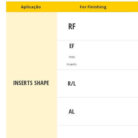
Aplicação
For Finishing
RF
EF
Inox
Inserts
INSERTS SHAPE
R/L
AL