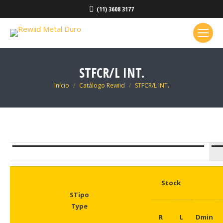
(11) 3608 3177
STFCR/L INT.
Você está aqui:
Início
Catálogo Rewiid
STFCR/L INT.
Stock
STipo
Type
R
L
Dmin