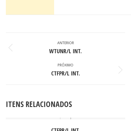
PROJECT
ANTERIOR
NAVIGATION
WTUNR/L INT.
Previous
project:
PRÓXIMO
CTFPR/L INT.
Next
project:
ITENS RELACIONADOS
CTFPR/L INT.