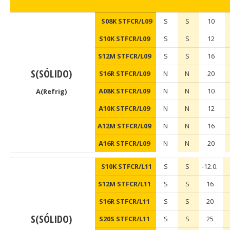
S08K STFCR/L09
S
S
10
S10K STFCR/L09
S
S
12
S12M STFCR/L09
S
S
16
S(SÓLIDO)
S16R STFCR/L09
N
N
20
A08K STFCR/L09
N
N
10
A(Refrig)
A10K STFCR/L09
N
N
12
A12M STFCR/L09
N
N
16
A16R STFCR/L09
N
N
20
S10K STFCR/L11
S
S
-12.0.
S12M STFCR/L11
S
S
16
S16R STFCR/L11
S
S
20
S(SÓLIDO)
S20S STFCR/L11
S
S
25