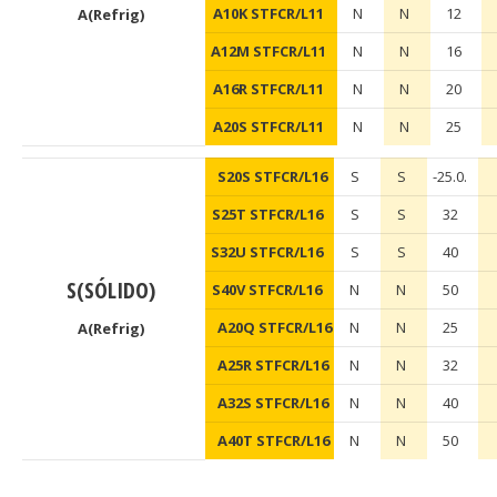
A10K STFCR/L11
N
N
12
A(Refrig)
A12M STFCR/L11
N
N
16
A16R STFCR/L11
N
N
20
A20S STFCR/L11
N
N
25
S20S STFCR/L16
S
S
-25.0.
S25T STFCR/L16
S
S
32
S32U STFCR/L16
S
S
40
S(SÓLIDO)
S40V STFCR/L16
N
N
50
A20Q STFCR/L16
N
N
25
A(Refrig)
A25R STFCR/L16
N
N
32
A32S STFCR/L16
N
N
40
A40T STFCR/L16
N
N
50