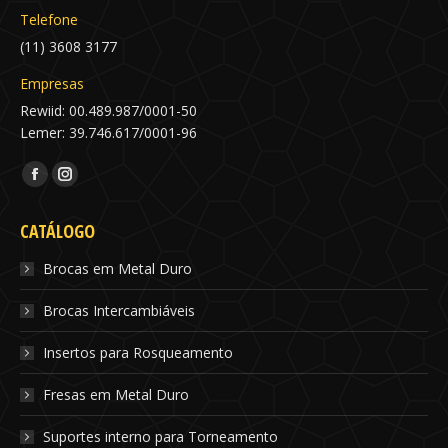
Telefone
(11) 3608 3177
Empresas
Rewiid: 00.489.987/0001-50
Lemer: 39.746.617/0001-96
Encontre-nos em:
Facebook
Instagram
page
page
CATÁLOGO
opens
opens
in
in
Brocas em Metal Duro
new
new
Brocas Intercambiáveis
window
window
Insertos para Rosqueamento
Fresas em Metal Duro
Suportes interno para Torneamento