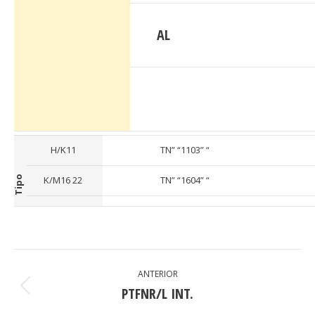
AL
H/K11
TN” “1103” “
Tipo
K/M16 22
TN” “1604” “
PROJECT
ANTERIOR
NAVIGATION
PTFNR/L INT.
Previous
project: