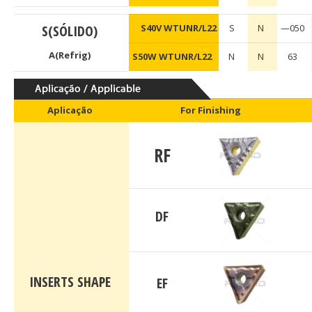
S(SÓLIDO)
S40V WTUNR/L22
S
N
—050
A(Refrig)
S50W WTUNR/L22
N
N
63
Aplicação
For Finishing
RF
DF
INSERTS SHAPE
EF