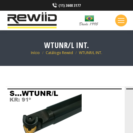
(11) 3608 3177
WTUNR/L INT.
Você está aqui:
Início
Catálogo Rewiid
WTUNR/L INT.