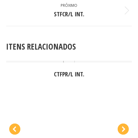
PRÓXIMO
STFCR/L INT.
Next
project:
ITENS RELACIONADOS
CTFPR/L INT.