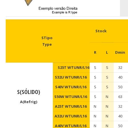
Stock
STipo
Type
R
L
Dmin
S25T WTUNR/L16
S
S
32
S32U WTUNR/L16
S
S
40
S40V WTUNR/L16
S
S
50
S(SÓLIDO)
S50W WTUNR/L16
S
N
63
A(Refrig)
A25T WTUNR/L16
N
N
32
A32U WTUNR/L16
N
N
40
A40V WTUNR/L16
N
N
50