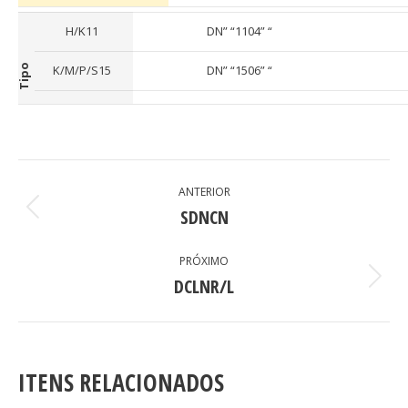
H/K11
DN” “1104” “
Tipo
K/M/P/S15
DN” “1506” “
PROJECT
ANTERIOR
NAVIGATION
SDNCN
Previous
project:
PRÓXIMO
DCLNR/L
Next
project:
ITENS RELACIONADOS