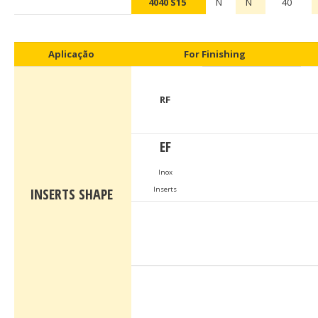
4040 S15
N
N
40
Aplicação
For Finishing
RF
EF
Inox
INSERTS SHAPE
Inserts