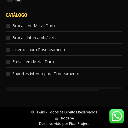
Facebook
Instagram
page
page
CATÁLOGO
opens
opens
in
in
Brocas em Metal Duro
new
new
Brocas Intercambiáveis
window
window
Insertos para Rosqueamento
Fresas em Metal Duro
Suportes interno para Torneamento
© Rewiid - Todos os Direitos Reservados
Rodapé
Desenvolvido por
Pixel Project