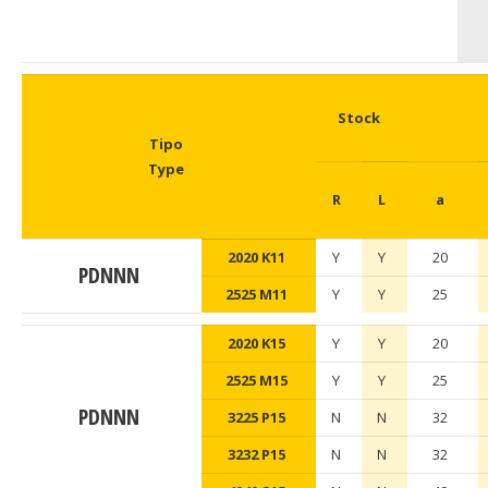
Stock
Tipo
Type
R
L
a
2020 K11
Y
Y
20
PDNNN
2525 M11
Y
Y
25
2020 K15
Y
Y
20
2525 M15
Y
Y
25
PDNNN
3225 P15
N
N
32
3232 P15
N
N
32