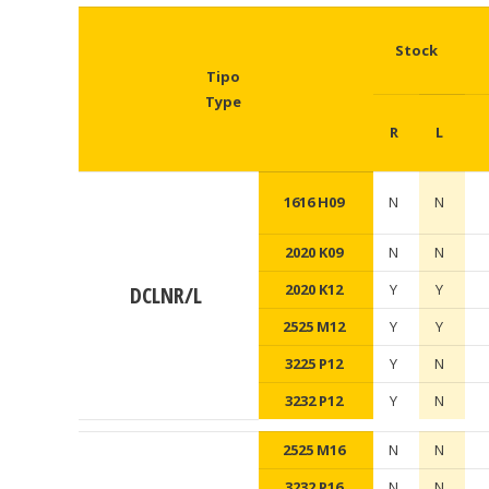
Stock
Tipo
Type
R
L
1616 H09
N
N
2020 K09
N
N
2020 K12
Y
Y
DCLNR/L
2525 M12
Y
Y
3225 P12
Y
N
3232 P12
Y
N
2525 M16
N
N
3232 P16
N
N