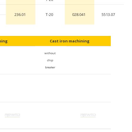
236.01
T-20
028.041
5513.07
hing
Cast iron machining
without
chip
breaker