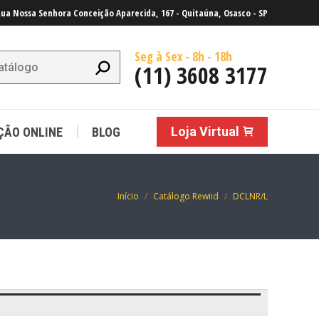
ua Nossa Senhora Conceição Aparecida, 167 - Quitaúna, Osasco - SP
Loja Virtual
ÇÃO ONLINE
BLOG
Seg à Sex - 8h - 18h
(11) 3608 3177
Loja Virtual
ÇÃO ONLINE
BLOG
Você está aqui:
Início
Catálogo Rewiid
DCLNR/L