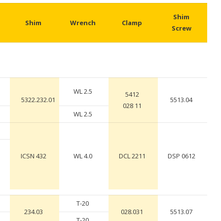
Shim
Shim
Wrench
Clamp
Screw
WL 2.5
5412
5322.232.01
5513.04
028 11
WL 2.5
ICSN 432
WL 4.0
DCL 2211
DSP 0612
T-20
234.03
028.031
5513.07
T-20