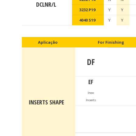
DCLNR/L
3232 P19
Y
Y
4040 S19
Y
Y
Aplicação
For Finishing
DF
EF
Inox
INSERTS SHAPE
Inserts