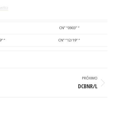
CN” “0903” “
” “
CN” “12/19” “
PRÓXIMO
DCBNR/L