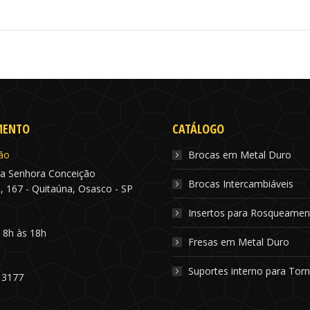
MENTO
CATÁLOGO
ão
Brocas em Metal Duro
a Senhora Conceição
Brocas Intercambiáveis
, 167 - Quitaúna, Osasco - SP
Insertos para Rosqueamen
: 8h às 18h
Fresas em Metal Duro
Suportes interno para To
 3177
s