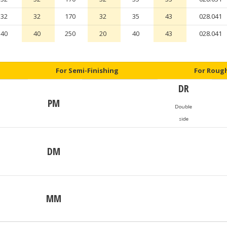
32
32
170
32
35
43
028.041
40
40
250
20
40
43
028.041
For Semi-Finishing
For Roug
DR
PM
Double
side
DM
MM