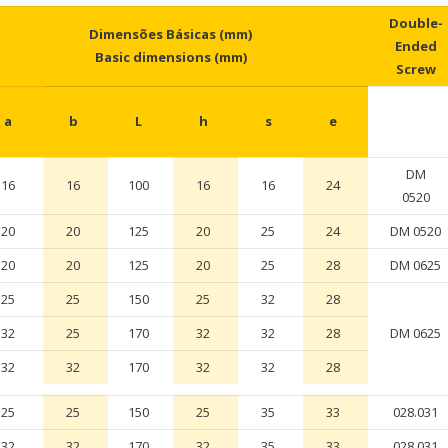
Double-
Dimensões Básicas (mm)
Ended
Basic dimensions (mm)
Screw
a
b
L
h
s
e
DM
16
16
100
16
16
24
0520
20
20
125
20
25
24
DM 0520
20
20
125
20
25
28
DM 0625
25
25
150
25
32
28
32
25
170
32
32
28
DM 0625
32
32
170
32
32
28
25
25
150
25
35
33
028.031
32
32
170
32
35
33
028.031