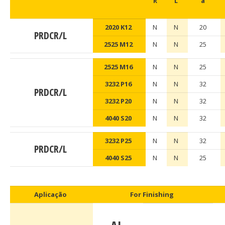
R
L
a
2020 K12
N
N
20
PRDCR/L
2525 M12
N
N
25
2525 M16
N
N
25
3232 P16
N
N
32
PRDCR/L
3232 P20
N
N
32
4040 S20
N
N
32
3232 P25
N
N
32
PRDCR/L
4040 S25
N
N
25
Aplicação
For Finishing