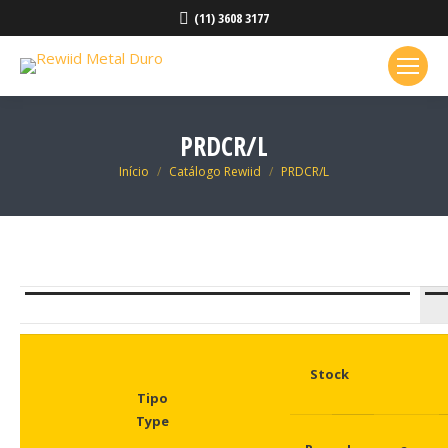
(11) 3608 3177
PRDCR/L
Você está aqui:
Início
Catálogo Rewiid
PRDCR/L
Stock
Tipo
Type