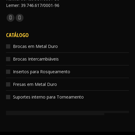
Lemer: 39.746.617/0001-96
Encontre-nos em:
Facebook
Instagram
page
page
CATÁLOGO
opens
opens
in
in
Brocas em Metal Duro
new
new
Brocas Intercambiáveis
window
window
Insertos para Rosqueamento
Fresas em Metal Duro
Suportes interno para Torneamento