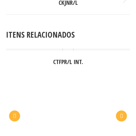
CKJNR/L
Next
project:
ITENS RELACIONADOS
CTFPR/L INT.