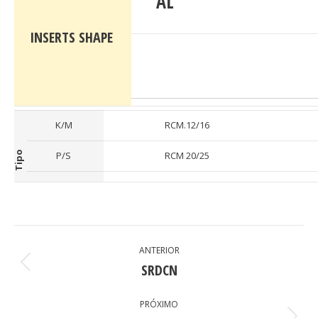
AL
INSERTS SHAPE
K/M
RCM.12/16
Tipo
P/S
RCM 20/25
PROJECT
ANTERIOR
NAVIGATION
SRDCN
Previous
project:
PRÓXIMO