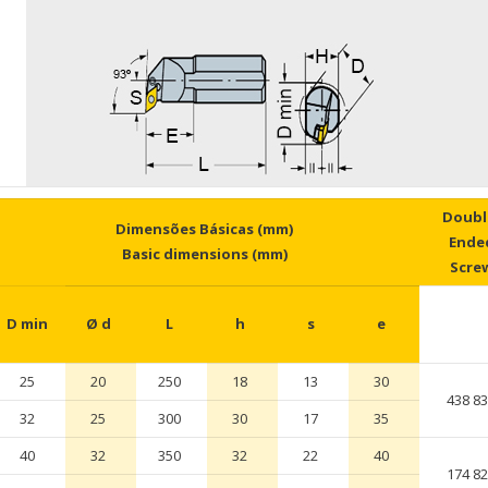
Doubl
Dimensões Básicas (mm)
Ende
Basic dimensions (mm)
Scre
D min
Ø d
L
h
s
e
25
20
250
18
13
30
438 8
32
25
300
30
17
35
40
32
350
32
22
40
174 8