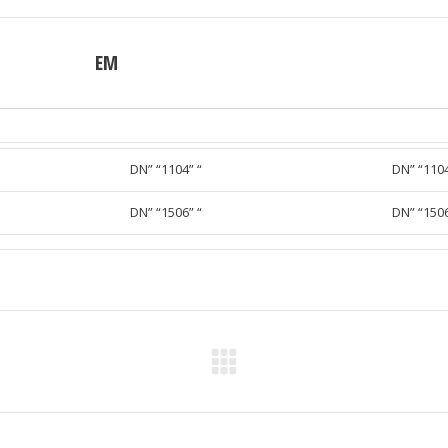
EM
DN” “1104” “
DN” “1104
DN” “1506” “
DN” “1506
Next
project: