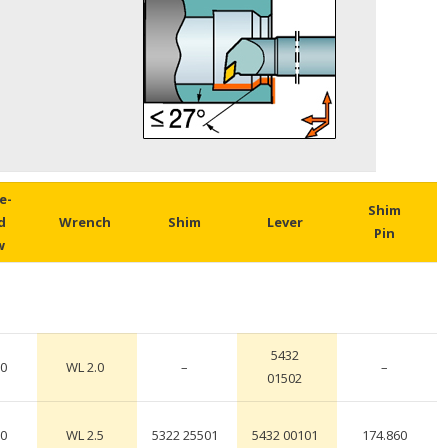
e-
Shim
d
Wrench
Shim
Lever
Pin
w
5432
30
WL 2.0
–
–
01502
20
WL 2.5
5322 25501
5432 00101
174.860