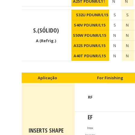
A25T PDUNR/L1
1
N
N
S32U PDUNR/L15
S
S
S40V PDUNR/L15
S
N
S.(SÓLIDO)
S50W PDUNR/L15
N
N
A (Refrig.)
A32S PDUNR/L15
N
N
A40T PDUNR/L15
N
N
Aplicação
For Finishing
RF
EF
Inox
INSERTS SHAPE