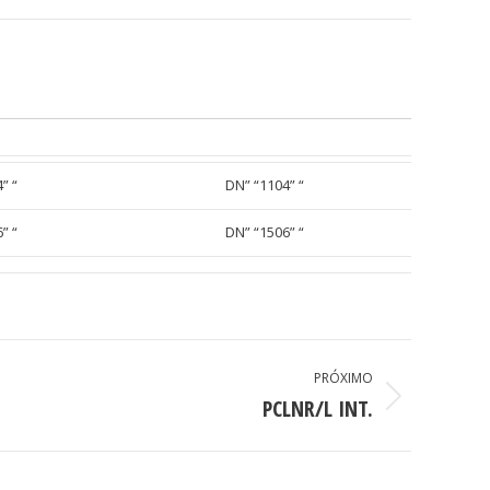
” “
DN” “1104” “
” “
DN” “1506” “
PRÓXIMO
PCLNR/L INT.