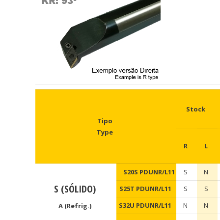
Stock
Tipo
Type
R
L
S20S PDUNR/L11
S
N
S (SÓLIDO)
S25T PDUNR/L11
S
S
S32U PDUNR/L11
N
N
A (Refrig.)