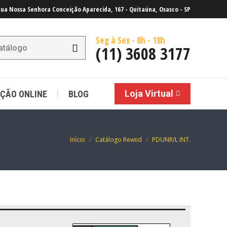
ua Nossa Senhora Conceição Aparecida, 167 - Quitaúna, Osasco - SP
Loja Virtual
ÇÃO ONLINE
BLOG
Seg à Sex - 8h - 18h
(11) 3608 3177
Loja Virtual
ÇÃO ONLINE
BLOG
Você está aqui:
Início
Catálogo Rewiid
PDUNR/L INT.