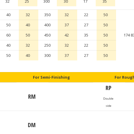
32
25
300
30
17
35
40
32
350
32
22
50
50
40
400
37
27
50
60
50
450
42
35
50
174 8
40
32
250
32
22
50
50
40
300
37
27
50
For Semi-Finishing
For Roug
RP
RM
Double
side
DM