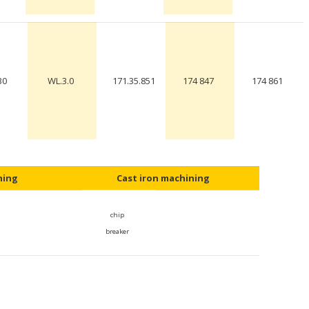
30
WL.3.0
171.35.851
174 847
174 861
hing
Cast iron machining
chip
breaker