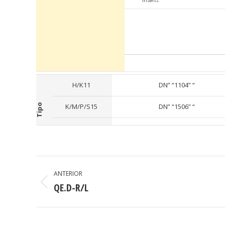
Inserts
H/K11
DN” “1104” “
Tipo
K/M/P/S15
DN” “1506” “
PROJECT
ANTERIOR
NAVIGATION
QE.D-R/L
Previous
project: