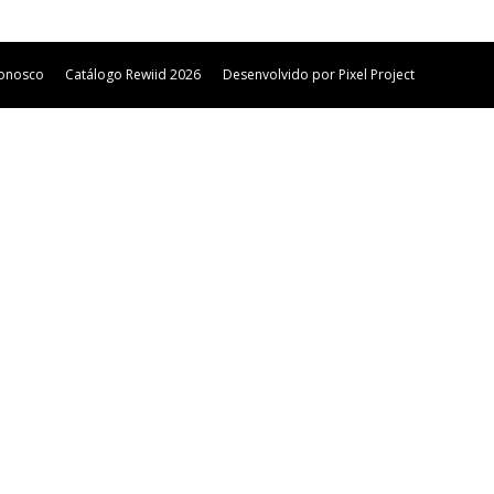
Conosco
Catálogo Rewiid 2026
Desenvolvido por
Pixel Project