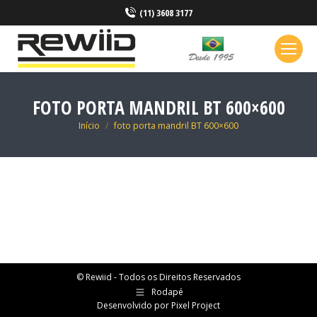
(11) 3608 3177
FOTO PORTA MANDRIL BT 600×600
Você está aqui:
Início
foto porta mandril BT 600×600
© Rewiid - Todos os Direitos Reservados
Rodapé
Desenvolvido por
Pixel Project