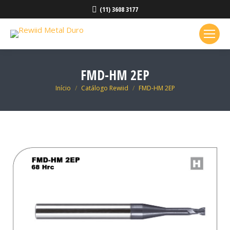
(11) 3608 3177
FMD-HM 2EP
Você está aqui:
Início
Catálogo Rewiid
FMD-HM 2EP