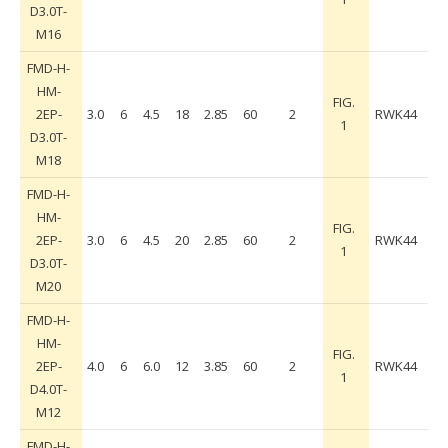
D3.0T-
M16
FMD-H-
HM-
FIG.
2EP-
3.0
6
4.5
18
2.85
60
2
RWK44
1
D3.0T-
M18
FMD-H-
HM-
FIG.
2EP-
3.0
6
4.5
20
2.85
60
2
RWK44
1
D3.0T-
M20
FMD-H-
HM-
FIG.
2EP-
4.0
6
6.0
12
3.85
60
2
RWK44
1
D4.0T-
M12
FMD-H-